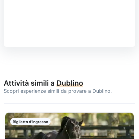
Attività simili a
Dublino
Scopri esperienze simili da provare a Dublino.
Biglietto d'ingresso