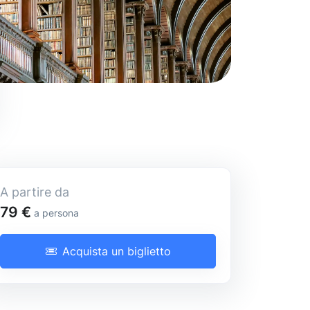
A partire da
City Pass
79 €
a persona
Acquista un biglietto