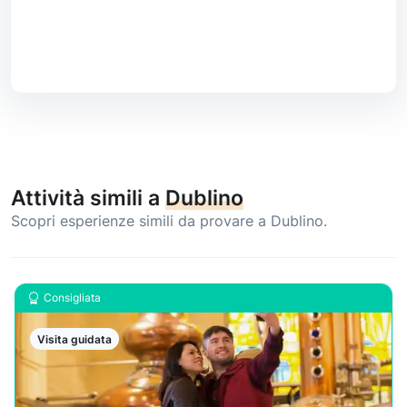
Attività simili a
Dublino
Scopri esperienze simili da provare a Dublino.
Consigliata
Visita guidata