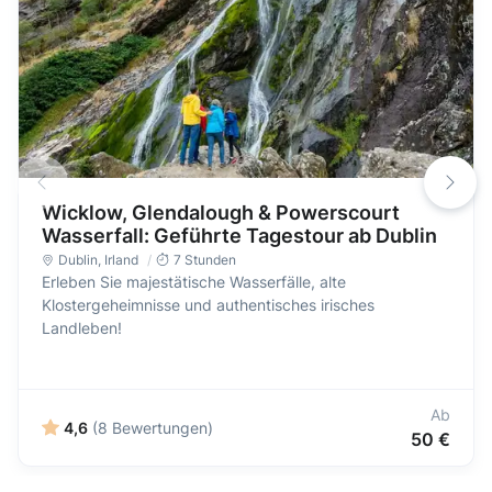
Wicklow, Glendalough & Powerscourt
Wasserfall: Geführte Tagestour ab Dublin
Dublin
,
Irland
7 Stunden
Erleben Sie majestätische Wasserfälle, alte
Klostergeheimnisse und authentisches irisches
Landleben!
Ab
4,6
(8 Bewertungen)
50 €