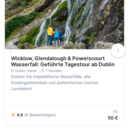
Wicklow, Glendalough & Powerscourt
Wasserfall: Geführte Tagestour ab Dublin
Dublin
,
Irland
7 Stunden
Erleben Sie majestätische Wasserfälle, alte
Klostergeheimnisse und authentisches irisches
Landleben!
Ab
4,6
(8 Bewertungen)
50 €