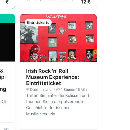
€
12 €
Eintrittskarte
 &
Irish Rock 'n' Roll
ip-
Museum Experience:
Eintrittsticket
ung
Dublin
, Irland
1 Stunde 15 Min
Treten Sie hinter die Kulissen und
sich
tauchen Sie in die pulsierende
Geschichte der irischen
Musikszene ein.
Ab