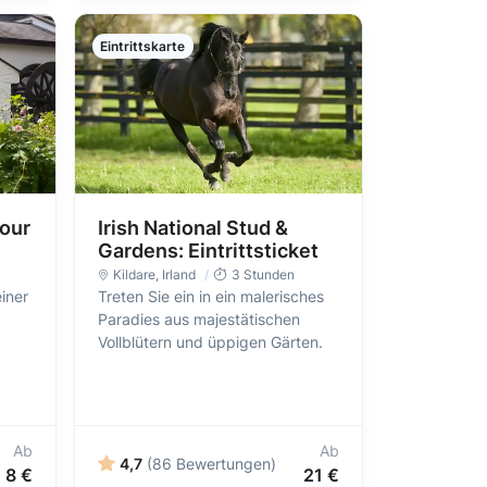
Eintrittskarte
Tour
Irish National Stud &
Gardens: Eintrittsticket
Kildare
, Irland
3 Stunden
iner
Treten Sie ein in ein malerisches
Paradies aus majestätischen
Vollblütern und üppigen Gärten.
Ab
Ab
4,7
(86 Bewertungen)
8 €
21 €