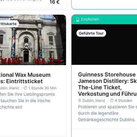
16 €
Empfohlen
rittskarte
Geführte Tour
Guinness Storehouse
tional Wax Museum
Jameson Distillery: Sk
s: Eintrittsticket
The-Line Ticket,
blin
, Irland
1 Stunde 30 Min
Verkostung und Führ
fen Sie Ihre Lieblingspromis
tauchen Sie in die irische
Dublin
, Irland
4 Stunden
Probieren und spazieren Sie 
hichte ein!
durch die legendäre
Getränkegeschichte Dublins.