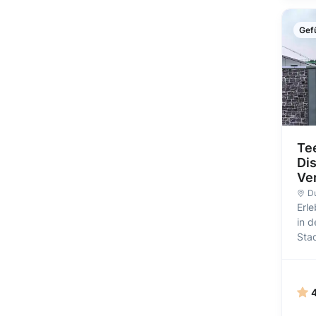
Gef
Te
Dis
Ve
Du
Erle
in d
Stad
4