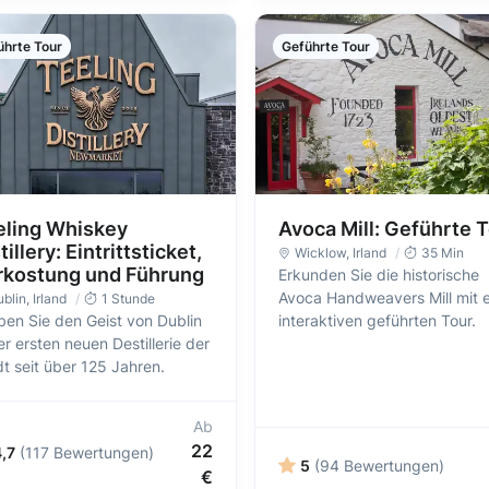
ührte Tour
Geführte Tour
eling Whiskey
Avoca Mill: Geführte 
tillery: Eintrittsticket,
Wicklow
, Irland
35 Min
rkostung und Führung
Erkunden Sie die historische
Avoca Handweavers Mill mit e
blin
, Irland
1 Stunde
ben Sie den Geist von Dublin
interaktiven geführten Tour.
er ersten neuen Destillerie der
t seit über 125 Jahren.
Ab
22
,7
(117 Bewertungen)
5
(94 Bewertungen)
€