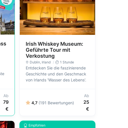
ass
Irish Whiskey Museum:
Geführte Tour mit
Verkostung
Dublin
, Irland
1 Stunde
Entdecken Sie die faszinierende
ste
Geschichte und den Geschmack
von Irlands 'Wasser des Lebens'.
Ab
Ab
79
25
4,7
(191 Bewertungen)
€
€
Empfohlen