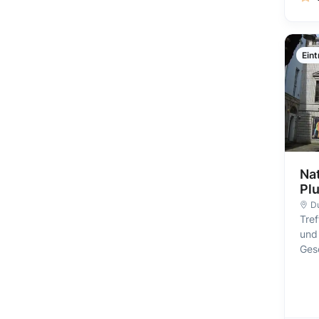
Eint
Na
Plu
Du
Tref
und 
Gesc