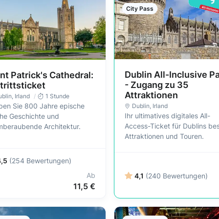
City Pass
Dublin All-Inclusive P
nt Patrick's Cathedral:
- Zugang zu 35
trittsticket
Attraktionen
blin
, Irland
1 Stunde
eben Sie 800 Jahre epische
Dublin
, Irland
Ihr ultimatives digitales All-
che Geschichte und
Access-Ticket für Dublins be
mberaubende Architektur.
Attraktionen und Touren.
4,5
(254 Bewertungen)
Ab
4,1
(240 Bewertungen)
11,5 €