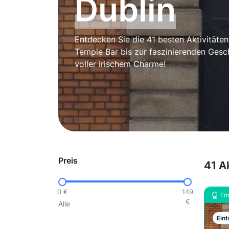
Dublin
Entdecken Sie die 41 besten Aktivitäten
Temple Bar bis zur faszinierenden Gesch
voller irischem Charme!
Preis
41 A
0 €
149
Em
€
Alle
Eint