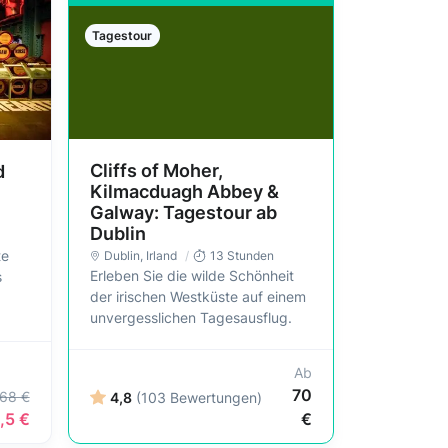
Tagestour
Cliffs of Moher,
d
Kilmacduagh Abbey &
Galway: Tagestour ab
Dublin
te
Dublin
, Irland
13 Stunden
Erleben Sie die wilde Schönheit
s
der irischen Westküste auf einem
unvergesslichen Tagesausflug.
Ab
70
68 €
4,8
(103 Bewertungen)
,5 €
€