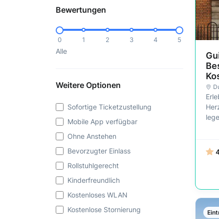
Bewertungen
0
1
2
3
4
5
Alle
Gu
Bes
Ko
Weitere Optionen
Du
Erle
Herz
Sofortige Ticketzustellung
leg
Mobile App verfügbar
Ohne Anstehen
Bevorzugter Einlass
Rollstuhlgerecht
Kinderfreundlich
Kostenloses WLAN
Kostenlose Stornierung
Eint