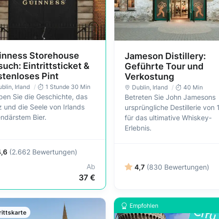
inness Storehouse
Jameson Distillery:
uch: Eintrittsticket &
Geführte Tour und
stenloses Pint
Verkostung
blin
, Irland
1 Stunde 30 Min
Dublin
, Irland
40 Min
ben Sie die Geschichte, das
Betreten Sie John Jamesons
 und die Seele von Irlands
ursprüngliche Destillerie von
endärstem Bier.
für das ultimative Whiskey-
Erlebnis.
4,6
(2.662 Bewertungen)
Ab
4,7
(830 Bewertungen)
37 €
Empfohlen
rittskarte