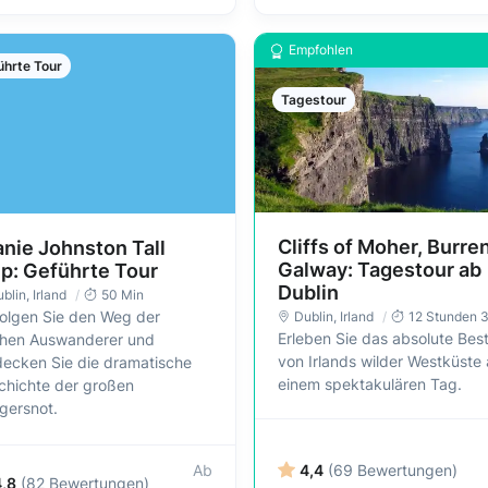
Empfohlen
ührte Tour
Tagestour
Cliffs of Moher, Burre
nie Johnston Tall
Galway: Tagestour ab
ip: Geführte Tour
Dublin
blin
, Irland
50 Min
folgen Sie den Weg der
Dublin
, Irland
12 Stunden 
Erleben Sie das absolute Bes
schen Auswanderer und
von Irlands wilder Westküste
decken Sie die dramatische
einem spektakulären Tag.
chichte der großen
gersnot.
Ab
4,4
(69 Bewertungen)
4,8
(82 Bewertungen)