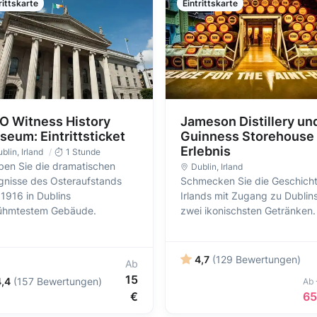
rittskarte
Eintrittskarte
O Witness History
Jameson Distillery un
eum: Eintrittsticket
Guinness Storehouse
Erlebnis
blin
, Irland
1 Stunde
eben Sie die dramatischen
Dublin
, Irland
ignisse des Osteraufstands
Schmecken Sie die Geschich
1916 in Dublins
Irlands mit Zugang zu Dublin
ühmtestem Gebäude.
zwei ikonischsten Getränken.
4,7
(129 Bewertungen)
Ab
15
4,4
(157 Bewertungen)
Ab
€
65