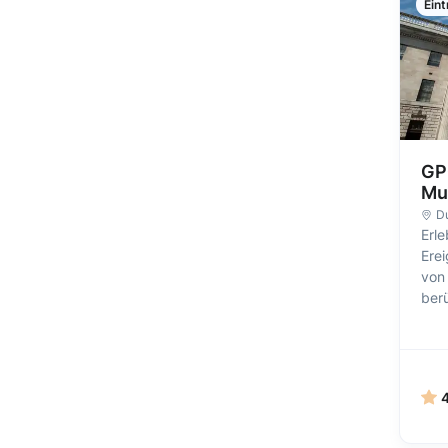
Eint
GP
Mus
Du
Erl
Ere
von 
ber