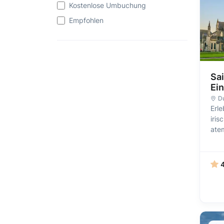
Kostenlose Umbuchung
Empfohlen
Sai
Ein
Du
Erl
iris
ate