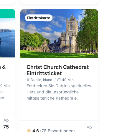
Eintrittskarte
n &
Christ Church Cathedral:
Eintrittsticket
Dublin
, Irland
40 Min
Entdecken Sie Dublins spirituelles
30 Min
te
Herz und die ursprüngliche
 an
mittelalterliche Kathedrale.
Ab
75
Ab
4,6
(78 Bewertungen)