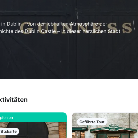
 in Dublin – von der lebhaften Atmosphäre der
ichte des Dublin Castle – in dieser herzlichen Stadt
ktivitäten
pfohlen
Geführte Tour
rittskarte