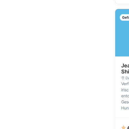
Gef
Jea
Sh
Du
Ver
iri
ent
Ges
Hun