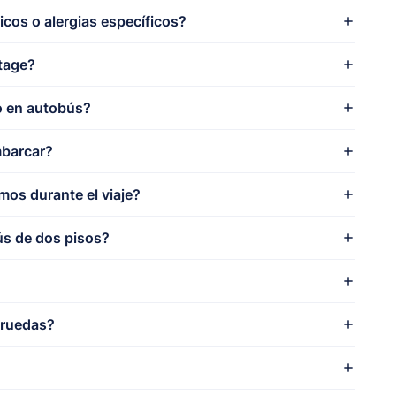
icos o alergias específicos?
ntage?
o en autobús?
mbarcar?
os durante el viaje?
ús de dos pisos?
e ruedas?