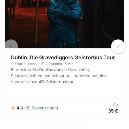
Dublin: Die Gravediggers Geisterbus Tour
Dublin
,
Irland
2 Stunden 15 Min
Entdecken Sie Dublins dunkle Geschichte,
Pestgeschichten und schaurige Legenden auf einer
theatralischen 4D-Geisterbustour!
Ab
4,6
(20 Bewertungen)
35 €