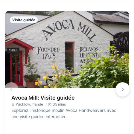
Visite guidée
Avoca Mill: Visite guidée
Wicklow
,
Irlande
35 mins
Explorez l'historique moulin Avoca Handweavers avec
une visite guidée interactive.