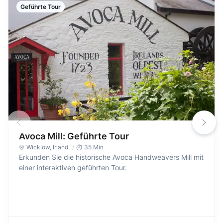
Geführte Tour
Avoca Mill: Geführte Tour
Wicklow
,
Irland
35 Min
Erkunden Sie die historische Avoca Handweavers Mill mit
einer interaktiven geführten Tour.